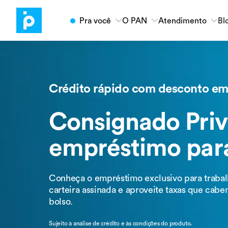
Pra você
O PAN
Atendimento
Bl
Empréstimo FGTS
Banco PAN
Atendimento
Antecipe o seu saque-aniversário com
taxas vantajosas do PAN.
Sobre o PAN
Serviços online
Crédito rápido com desconto em
Solicite agora
Código de Ética
WhatsApp
Consignado Priv
Rede de vendas
Atendimento em Libras
Produtos
empréstimo par
Nossos Clientes
Fale com o PAN
Conta Digital
Investimentos
Conheça o empréstimo exclusivo para traba
Empréstimos
carteira assinada e aproveite taxas que cab
bolso.
Cartões
Sujeito à análise de crédito e às condições do produto.
Shopping