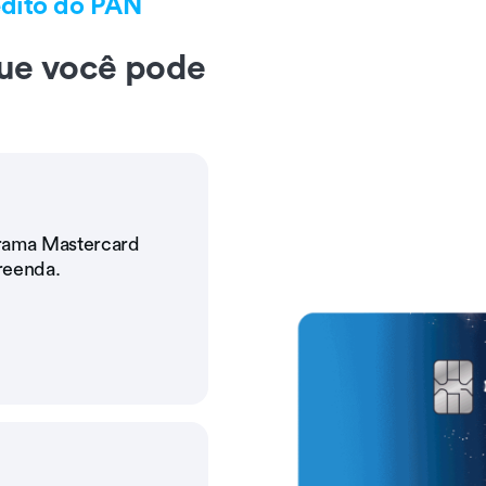
édito do PAN
ue você pode
rama Mastercard
reenda.