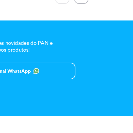
 as novidades do PAN e
os produtos!
anal WhatsApp