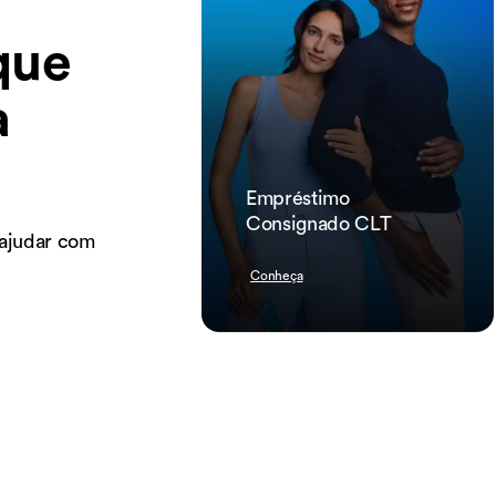
que
a
Empréstimo
Consignado CLT
 ajudar com
Conheça