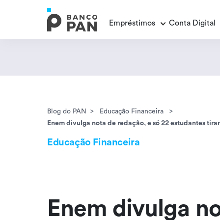
Empréstimos
Conta Digital
Empréstimos
Conta Digital
Cartão de Crédito
Educação Financeira
Veja todos os posts
Veja todos os posts
Empréstimo FGTS
Veja todos os posts
Encontramos
resultados
Empréstimo com Garantia
Blog do PAN
Educação Financeira
Enem divulga nota de redação, e só 22 estudantes tir
Educação Financeira
Enem divulga no