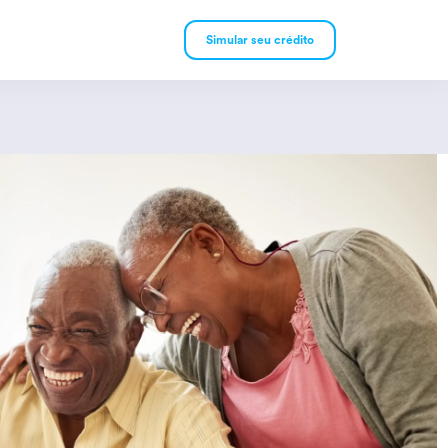
Simular seu crédito
mpréstimo Pessoal
mpréstimo Consignado
rivado