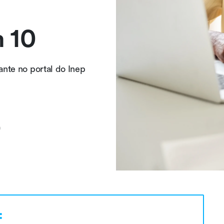
m 10
ante no portal do Inep
n
: