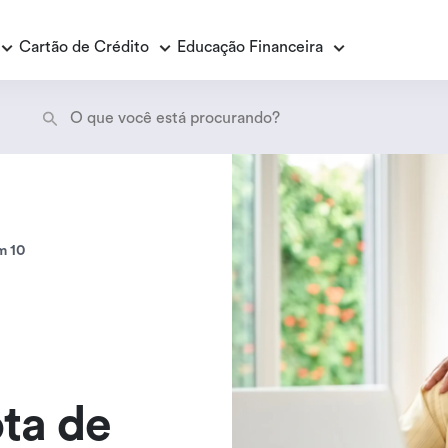
Cartão de Crédito
Educação Financeira
Empréstimo Consignado
E
E
Empréstimo Consignado Loas
P
am 10
ta de