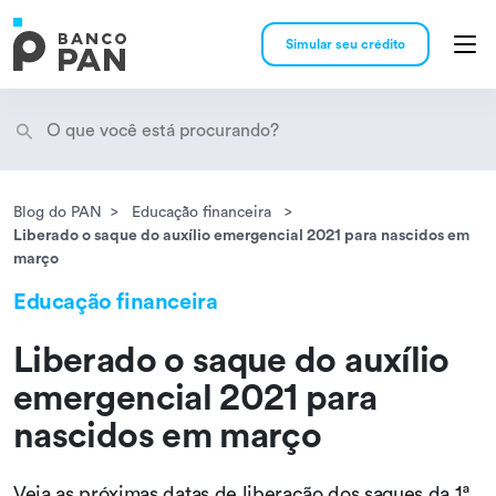
Simular seu crédito
Blog do PAN
Educação financeira
Encontramos
resultados
Liberado o saque do auxílio emergencial 2021 para nascidos em
março
Educação financeira
Liberado o saque do auxílio
emergencial 2021 para
nascidos em março
Veja as próximas datas de liberação dos saques da 1ª