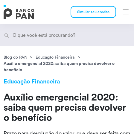
Simular seu crédito
Blog do PAN
Educação Financeira
Encontramos
resultados
Auxílio emergencial 2020: saiba quem precisa devolver o
benefício
Educação Financeira
Auxílio emergencial 2020:
saiba quem precisa devolver
o benefício
Prazo para devolução do valor, que deve ser feita com