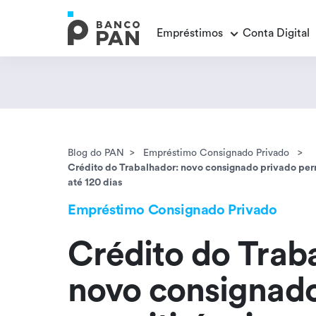
Empréstimos
Conta Digital
Empréstimos
Conta Digital
Cartão de Crédito
Educação Financeira
Veja todos os posts
Veja todos os posts
Empréstimo FGTS
Veja todos os posts
Encontramos
resultados
Blog do PAN
Empréstimo Consignado Privado
Empréstimo com Garantia
Crédito do Trabalhador: novo consignado privado per
até 120 dias
Empréstimo Consignado Privado
Crédito do Trab
novo consignado