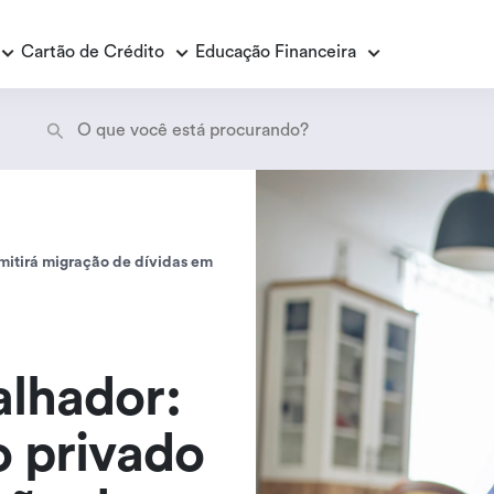
Cartão de Crédito
Educação Financeira
Empréstimo Consignado
E
E
Empréstimo Consignado Loas
P
mitirá migração de dívidas em
alhador:
 privado