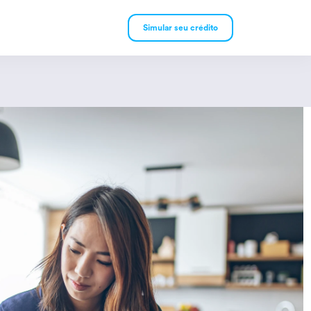
Simular seu crédito
mpréstimo Pessoal
mpréstimo Consignado
rivado