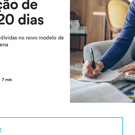
ção de
20 dias
 dívidas no novo modelo de
pena
7 min
: