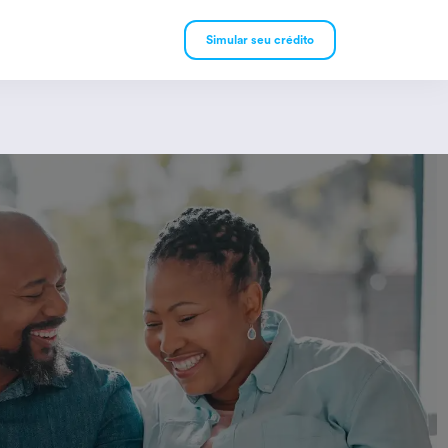
Simular seu crédito
mpréstimo Pessoal
mpréstimo Consignado
rivado