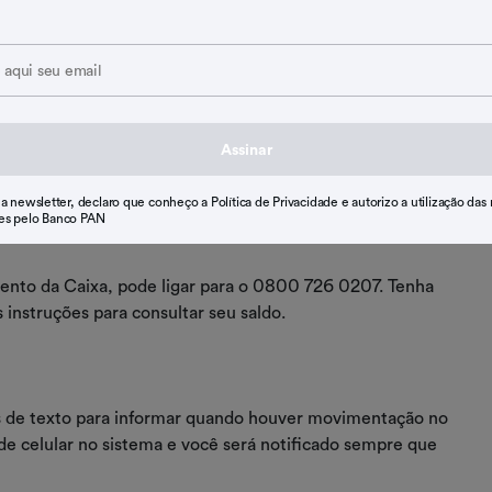
do (login por CPF)".
meiro acesso.
Assinar
lizar o saldo e extratos.
 a newsletter, declaro que conheço a Política de Privacidade e autorizo a utilização das
es pelo Banco PAN
ento da Caixa, pode ligar para o 0800 726 0207. Tenha
instruções para consultar seu saldo.
 de texto para informar quando houver movimentação no
de celular no sistema e você será notificado sempre que