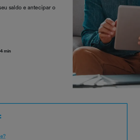
seu saldo e antecipar o
4 min
:
te?