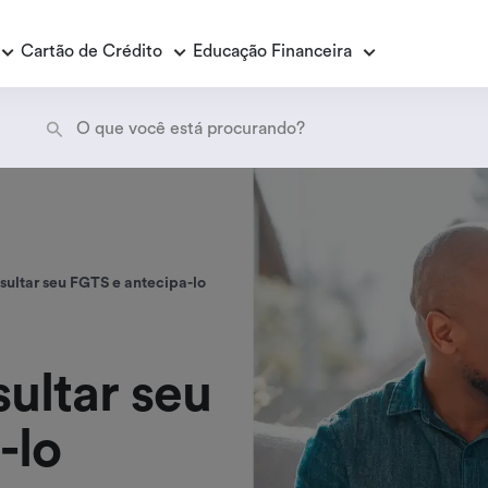
Cartão de Crédito
Educação Financeira
Empréstimo Consignado
E
E
Empréstimo Consignado Loas
P
ultar seu FGTS e antecipa-lo
ultar seu
-lo