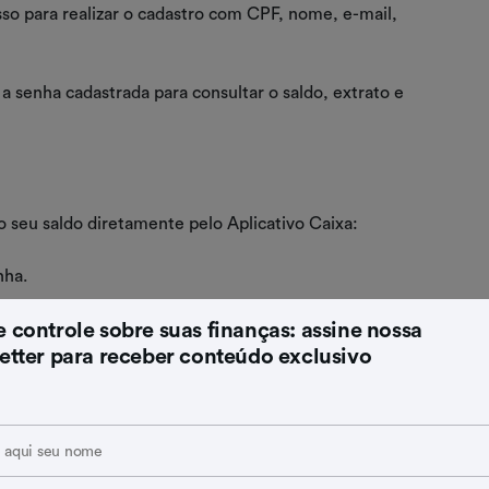
asso para realizar o cadastro com CPF, nome, e-mail,
a senha cadastrada para consultar o saldo, extrato e
o seu saldo diretamente pelo Aplicativo Caixa:
nha.
 controle sobre suas finanças: assine nossa
ha "Extrato".
etter para receber conteúdo exclusivo
 FGTS e demais detalhes da sua conta.
é possível consultar o saldo do seu FGTS pelo site da