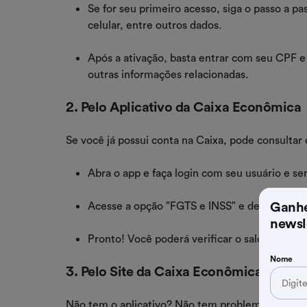
Se for seu primeiro acesso, siga o passo a p
celular, entre outros dados.
Após a ativação, basta entrar com seu CPF e 
outras informações relacionadas.
2. Pelo Aplicativo da Caixa Econômica
Se você já possui conta na Caixa, pode consultar 
Abra o app e faça login com seu usuário e se
Ganhe
Acesse a opção "FGTS e INSS" e depois escol
newsl
Pronto! Você poderá verificar o saldo do seu
Nome
3. Pelo Site da Caixa Econômica
Não tem o aplicativo? Não tem problema! Também 