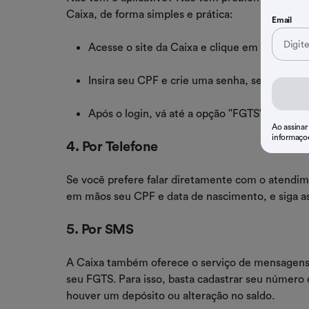
Caixa, de forma simples e prática:
Email
Acesse o site da Caixa e clique em "Convenia
Insira seu CPF e crie uma senha, se for o pri
Após o login, vá até a opção "FGTS" para visua
Ao assinar
informaço
4. Por Telefone
Se você prefere falar diretamente com o atendim
em mãos seu CPF e data de nascimento, e siga as 
5. Por SMS
A Caixa também oferece o serviço de mensagens
seu FGTS. Para isso, basta cadastrar seu número 
houver um depósito ou alteração no saldo.