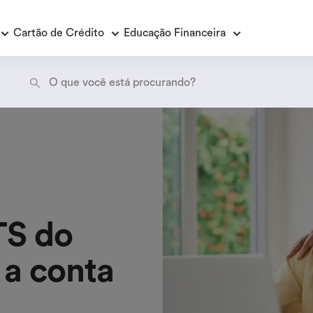
Cartão de Crédito
Educação Financeira
Empréstimo Consignado
E
E
Empréstimo Consignado Loas
P
TS do
 a conta