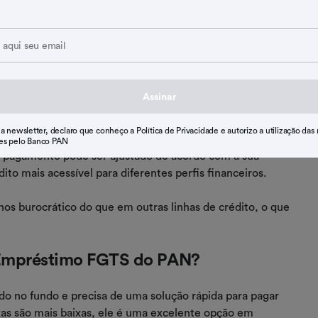
a opção de crédito mais acessível. Entre os principais
 é garantido pelo FGTS, as taxas de juros são mais
rédito tradicionais.
Assinar
es e pode ser feita de forma totalmente digital, sem
 a newsletter, declaro que conheço a Política de Privacidade e autorizo a utilização das
es pelo Banco PAN
a pagamento pode ser ajustado de acordo com a sua
to mais acessível para diferentes perfis financeiros.
os burocrático do que em outras linhas de crédito, o que
 Empréstimo FGTS do PAN?
o no fundo e precisa de uma solução rápida para pagar
xas são mais baixas, ele é uma excelente opção em