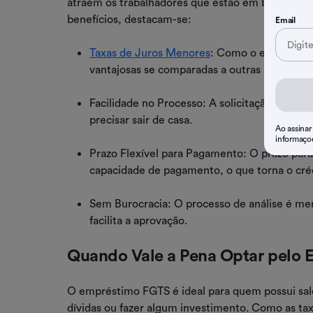
atraem os trabalhadores que estão em busca de um
benefícios, destacam-se:
Email
Taxas de Juros Menores
: Como o empréstimo
vantajosas se comparadas a outras linhas de c
Facilidade no Processo: A solicitação é simpl
precisar sair de casa.
Ao assinar
informaço
Prazo Flexível para Pagamento: O prazo par
capacidade de pagamento, o que torna o crédi
Sem Burocracia: O processo de análise é men
facilita a aprovação.
Quando Vale a Pena Optar pelo
O empréstimo FGTS é ideal para quem possui sald
dívidas ou fazer algum investimento. Como as ta