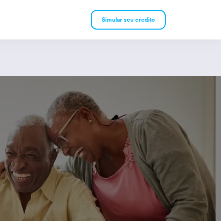
Simular seu crédito
mpréstimo Pessoal
mpréstimo Consignado
rivado