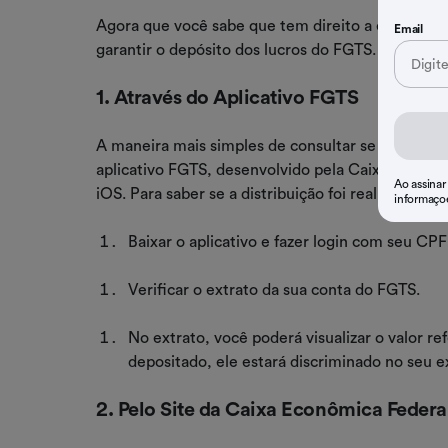
Agora que você sabe que tem direito a essa distr
Email
garantir o depósito dos lucros do FGTS.
1. Através do Aplicativo FGTS
A maneira mais simples de consultar se você rece
aplicativo FGTS, desenvolvido pela Caixa Econômi
Ao assinar
iOS. Para saber se a distribuição foi realizada, bas
informaço
Baixar o aplicativo e fazer login com seu CPF
Verificar o extrato da sua conta do FGTS.
No extrato, você poderá visualizar o valor ref
depositado, ele estará discriminado no seu e
2. Pelo Site da Caixa Econômica Federa