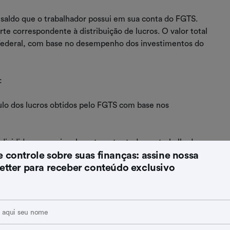
 saldo que o trabalhador possui em sua conta do FGTS.
te correspondente à distribuição de lucros. O valor total
a Federal, com base no desempenho dos investimentos do
:
culo dos lucros obtidos pelo FGTS com base nos
é dividido proporcionalmente entre todos os trabalhadores
 controle sobre suas finanças: assine nossa
base no saldo de cada conta.
etter para receber conteúdo exclusivo
stribuição dos lucros é creditado automaticamente na
rte da Distribuição dos Lucros?