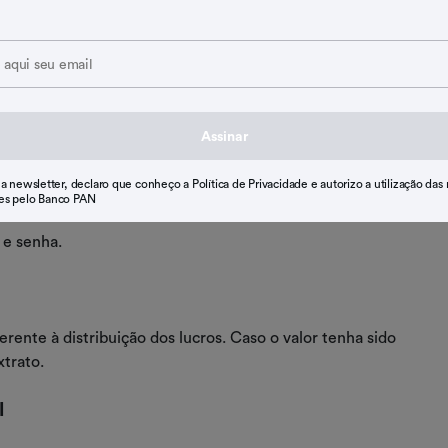
ibuição extra, é importante entender como consultar e
Assinar
beu a distribuição dos lucros do FGTS é por meio do
ca Federal. O app é gratuito e disponível para Android e
 a newsletter, declaro que conheço a Política de Privacidade e autorizo a utilização das
ta:
es pelo Banco PAN
 e senha.
erente à distribuição dos lucros. Caso o valor tenha sido
xtrato.
l