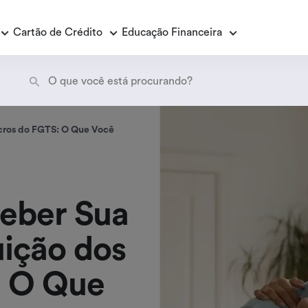
Cartão de Crédito
Educação Financeira
Empréstimo Consignado
E
ucros do FGTS: O Que Você
E
Empréstimo Consignado Loas
P
eber Sua
uição dos
: O Que