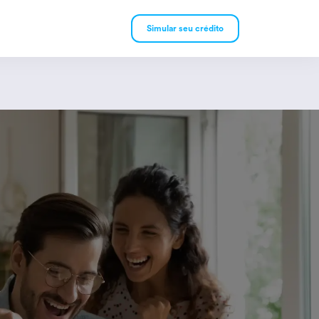
Simular seu crédito
mpréstimo Pessoal
mpréstimo Consignado
rivado