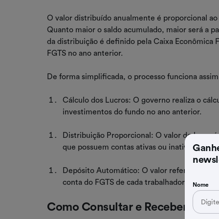
O valor distribuído anualmente é proporcional ao
Quanto maior o saldo acumulado, maior será a par
da distribuição é definido pela Caixa Econômic
FGTS no ano anterior.
De forma simplificada, o processo funciona assim
Cálculo dos Lucros: O governo realiza o cál
investimentos do fundo no ano anterior.
Distribuição Proporcional: O valor do lucro 
Ganhe
que possuem contas ativas ou inativas, com 
newsl
Depósito Automático: O valor referente à di
conta do FGTS de cada trabalhador.
Nome
Como Consultar e Receber sua Pa