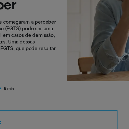
ber
ros começaram a perceber
ço (FGTS) pode ser uma
al em casos de demissão,
tas. Uma dessas
o FGTS, que pode resultar
6 min
●
: