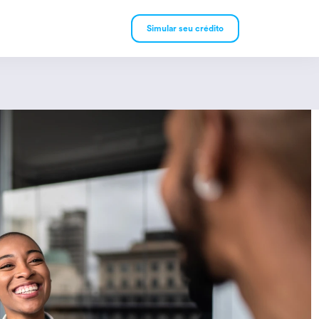
Simular seu crédito
mpréstimo Pessoal
mpréstimo Consignado
rivado