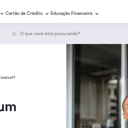
Cartão de Crédito
Educação Financeira
Empréstimo Consignado
E
E
Empréstimo Consignado Loas
P
 imóvel?
 um