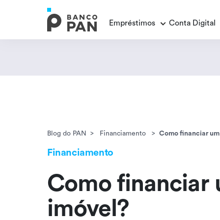
Empréstimos
Conta Digital
Empréstimos
Conta Digital
Cartão de Crédito
Educação Financeira
Veja todos os posts
Veja todos os posts
Empréstimo FGTS
Veja todos os posts
Encontramos
resultados
Empréstimo com Garantia
Blog do PAN
Financiamento
Como financiar um
Financiamento
Como financiar
imóvel?