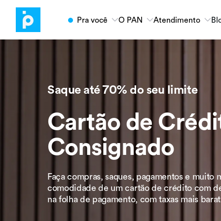
Pra você
O PAN
Atendimento
Bl
Empréstimo FGTS
Banco PAN
Atendimento
Antecipe o seu saque-aniversário com
taxas vantajosas do PAN.
Sobre o PAN
Serviços online
Solicite agora
Saque até 70% do seu limite
Código de Ética
WhatsApp
Cartão de Crédi
Rede de vendas
Atendimento em Libras
Produtos
Nossos Clientes
Fale com o PAN
Consignado
Conta Digital
Investimentos
Faça compras, saques, pagamentos e muito 
Empréstimos
comodidade de um cartão de crédito com de
na folha de pagamento, com taxas mais barat
Cartões
Shopping