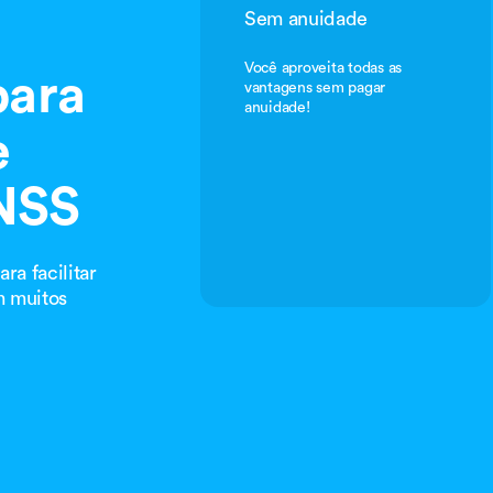
Sem anuidade
Você aproveita todas as
para
vantagens sem pagar
anuidade!
e
INSS
ra facilitar
m muitos