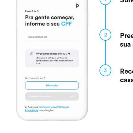
Pree
2
sua
Rec
3
cas