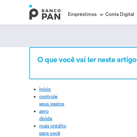
Empréstimos
Conta Digital
Empréstimos
Conta Digital
Cartão de Crédito
Educação Financeira
Veja todos os posts
Veja todos os posts
Empréstimo FGTS
Veja todos os posts
O que você vai ler neste artigo
Encontramos
resultados
Empréstimo com Garantia
início
controle
seus gastos
zero
dívida
mais crédito
para você