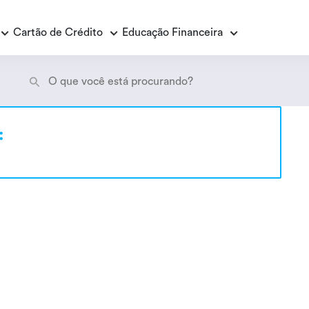
Cartão de Crédito
Educação Financeira
Empréstimo Consignado
E
:
E
Empréstimo Consignado Loas
P