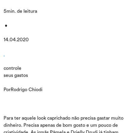
5min. de leitura
•
14.04.2020
controle
seus gastos
PorRodrigo Chiodi
Para ter aquele look caprichado não precisa gastar muito
dinheiro. Precisa apenas de bom gosto e um pouco de
criatividade. As irmãs Pâmela e Drielly Drudi já tinham