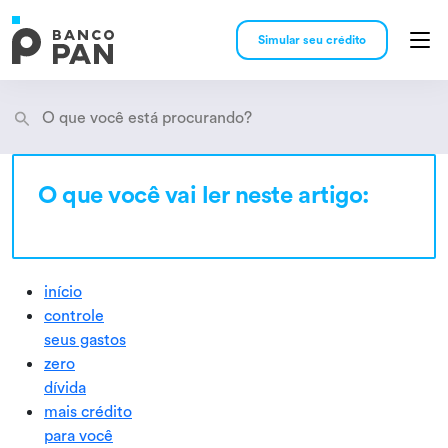
Simular seu crédito
O que você vai ler neste artigo:
Encontramos
resultados
início
controle
seus gastos
zero
dívida
mais crédito
para você