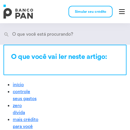
Simular seu crédito
O que você vai ler neste artigo:
Encontramos
resultados
início
controle
seus gastos
zero
dívida
mais crédito
para você