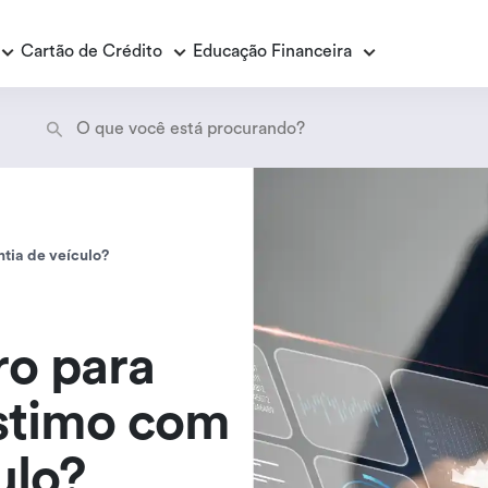
Cartão de Crédito
Educação Financeira
Empréstimo Consignado
E
E
Empréstimo Consignado Loas
P
ntia de veículo?
ro para
stimo com
ulo?