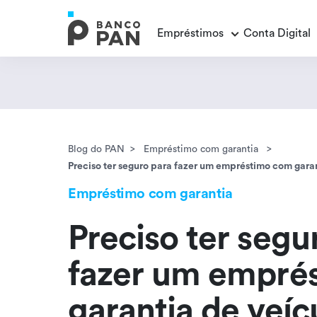
Empréstimos
Conta Digital
Empréstimos
Conta Digital
Cartão de Crédito
Educação Financeira
Veja todos os posts
Veja todos os posts
Empréstimo FGTS
Veja todos os posts
Blog do PAN
Empréstimo com garantia
Encontramos
resultados
Empréstimo com Garantia
Preciso ter seguro para fazer um empréstimo com gara
Empréstimo com garantia
Preciso ter segu
fazer um empré
garantia de veíc