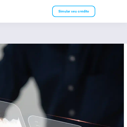
Simular seu crédito
mpréstimo Pessoal
mpréstimo Consignado
rivado