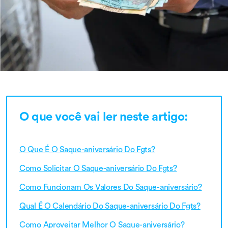
O que você vai ler neste artigo:
O Que É O Saque-aniversário Do Fgts?
Como Solicitar O Saque-aniversário Do Fgts?
Como Funcionam Os Valores Do Saque-aniversário?
Qual É O Calendário Do Saque-aniversário Do Fgts?
Como Aproveitar Melhor O Saque-aniversário?