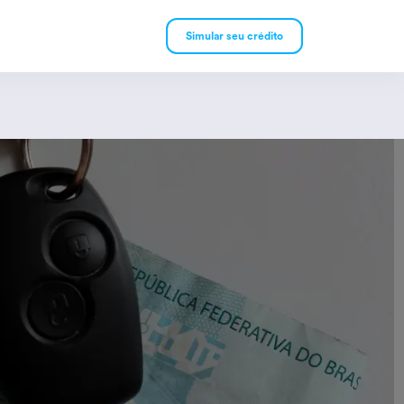
Simular seu crédito
mpréstimo Pessoal
mpréstimo Consignado
rivado