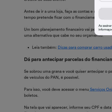
Antes de ir a uma loja, faça as contas e se plane
tempo pretende ficar com o financiamento. Assim, 
Ao assinar
Um bom planejamento financeiro vai permitir que
informaço
uma alternativa que cabe no seu orçamento.
Leia também:
Dicas para comprar carro usa
Dá para antecipar parcelas do financia
Se sobrou uma grana e você quiser antecipar o 
de veículos do PAN, é possível.
Para isso, você deve acessar o menu
Serviços On
boletos.
Na tela que vai aparecer, informe seu CPF e data