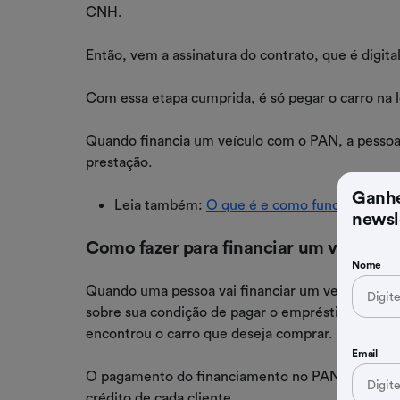
CNH.
Então, vem a assinatura do contrato, que é digital
Com essa etapa cumprida, é só pegar o carro na lo
Quando financia um veículo com o PAN, a pessoa 
prestação.
Ganhe
Leia também:
O que é e como funciona o fi
newsl
Como fazer para financiar um veículo
Nome
Quando uma pessoa vai financiar um veículo, há u
sobre sua condição de pagar o empréstimo. No PAN
encontrou o carro que deseja comprar.
Email
O pagamento do financiamento no PAN pode ser 
crédito de cada cliente.