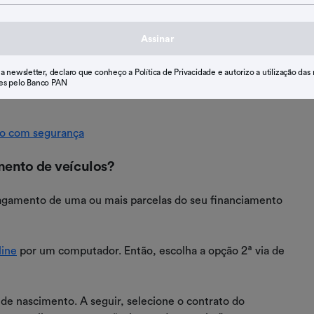
je para saber qual o valor que consegue pagar e por quanto
Assinar
fica mais fácil decidir diante das opções.
 a newsletter, declaro que conheço a Política de Privacidade e autorizo a utilização das
 você feche o negócio com mais tranquilidade e escolha
es pelo Banco PAN
do com segurança
mento de veículos?
pagamento de uma ou mais parcelas do seu financiamento
line
por um computador. Então, escolha a opção 2ª via de
 de nascimento. A seguir, selecione o contrato do