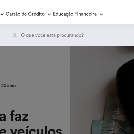
Cartão de Crédito
Educação Financeira
Empréstimo Consignado
E
E
Empréstimo Consignado Loas
P
é 20 anos
a faz
e veículos