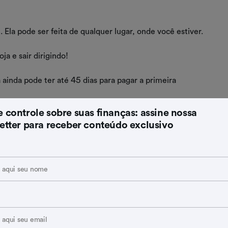
. Ela pode ser feita de qualquer lugar, onde você estiver.
ja e sair dirigindo!
ainda pode ter até 45 dias para pagar a primeira
 controle sobre suas finanças: assine nossa
nanciamento de carro
etter para receber conteúdo exclusivo
ma análise feita pelo banco que vai conceder o crédito
, ela é iniciada na própria loja parceira onde você
dividido em até 60 vezes, a depender das condições de