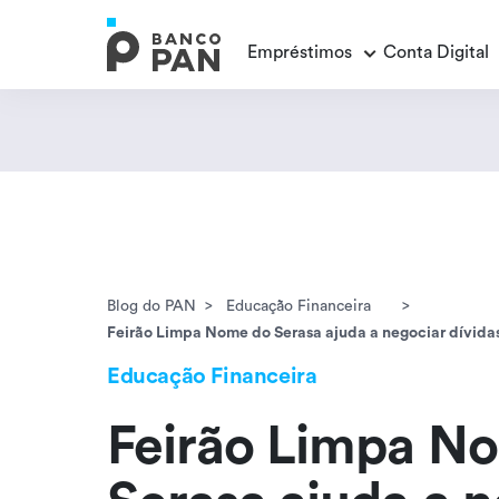
Empréstimos
Conta Digital
Empréstimos
Conta Digital
Cartão de Crédito
Educação Financeira
Veja todos os posts
Veja todos os posts
Empréstimo FGTS
Veja todos os posts
Encontramos
resultados
Empréstimo com Garantia
Blog do PAN
Educação Financeira
Feirão Limpa Nome do Serasa ajuda a negociar dívida
Educação Financeira
Feirão Limpa N