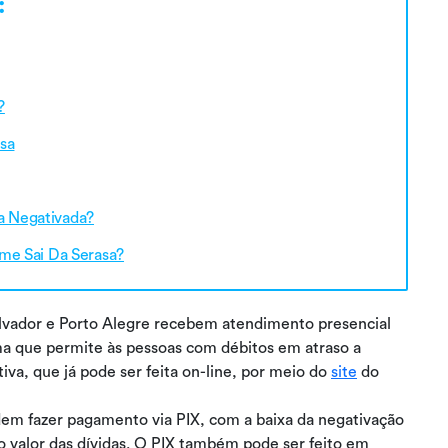
:
?
sa
da Negativada?
me Sai Da Serasa?
lvador e Porto Alegre recebem atendimento presencial
 que permite às pessoas com débitos em atraso a
ativa, que já pode ser feita on-line, por meio do
site
do
odem fazer pagamento via PIX, com a baixa da negativação
 valor das dívidas. O PIX também pode ser feito em