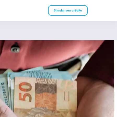
Simular seu crédito
mpréstimo Pessoal
mpréstimo Consignado
rivado