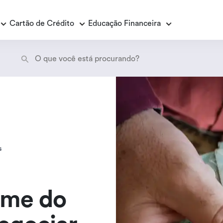
Cartão de Crédito
Educação Financeira
Empréstimo Consignado
E
E
Empréstimo Consignado Loas
P
s
ome do