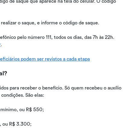
igo de saque que aparece na tela do celular. O código
 realizar o saque, e informe o código de saque.
fônico pelo número 111, todos os dias, das 7h às 22h.
r
.
ficiários podem ser revistos a cada etapa
al?
idos para receber o benefício. Só quem recebeu o auxílio
condições. São elas:
io mínimo, ou R$ 550;
s, ou R$ 3.300;