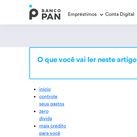
Empréstimos
Conta Digital
Empréstimos
Conta Digital
Cartão de Crédito
Educação Financeira
Veja todos os posts
Veja todos os posts
Empréstimo FGTS
Veja todos os posts
O que você vai ler neste artigo
Encontramos
resultados
Empréstimo com Garantia
início
controle
seus gastos
zero
dívida
mais crédito
para você