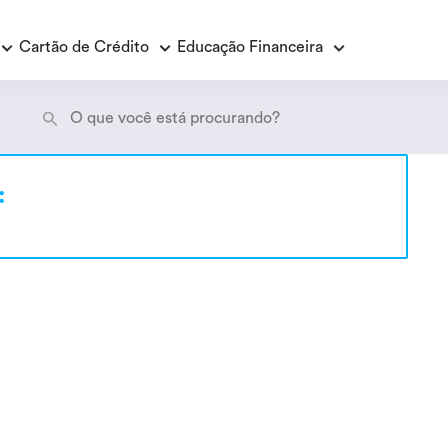
Cartão de Crédito
Educação Financeira
Empréstimo Consignado
E
:
E
Empréstimo Consignado Loas
P