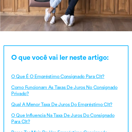
O que você vai ler neste artigo:
O Que É O Empréstimo Consignado Para Clt?
Como Funcionam As Taxas De Juros No Consignado
Privado?
Qual A Menor Taxa De Juros Do Empréstimo Clt?
O Que Influencia Na Taxa De Juros Do Consignado
Para Clt?