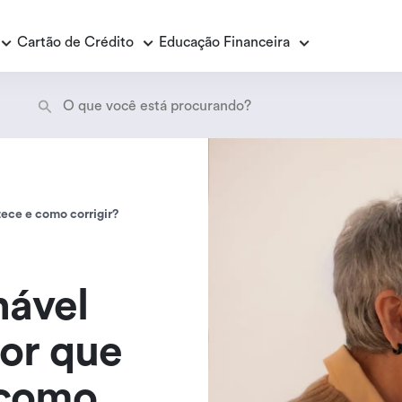
Cartão de Crédito
Educação Financeira
Empréstimo Consignado
E
E
Empréstimo Consignado Loas
P
ece e como corrigir?
ável
por que
 como