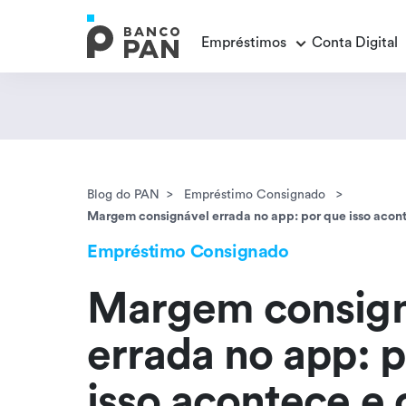
Empréstimos
Conta Digital
Empréstimos
Conta Digital
Cartão de Crédito
Educação Financeira
Veja todos os posts
Veja todos os posts
Empréstimo FGTS
Veja todos os posts
Encontramos
resultados
Blog do PAN
Empréstimo Consignado
Empréstimo com Garantia
Margem consignável errada no app: por que isso acont
Empréstimo Consignado
Margem consign
errada no app: 
isso acontece e