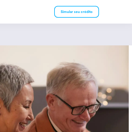
Simular seu crédito
mpréstimo Pessoal
mpréstimo Consignado
rivado