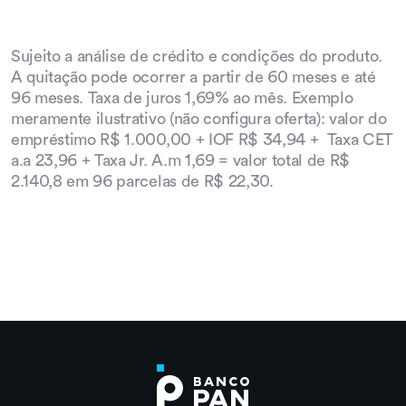
Crédito para o PAN?
Sujeito a análise de crédito e condições do produto.
A quitação pode ocorrer a partir de 60 meses e até
Quais os passos para a Portabilidade de
96 meses. Taxa de juros 1,69% ao mês. Exemplo
Crédito?
meramente ilustrativo (não configura oferta): valor do
empréstimo R$ 1.000,00 + IOF R$ 34,94 + Taxa CET
a.a 23,96 + Taxa Jr. A.m 1,69 = valor total de R$
O que é o Refinanciamento? Como faço
2.140,8 em 96 parcelas de R$ 22,30.
para refinanciar o meu contrato?
Qual é o prazo para liberação da margem
consignável?
Como faço para quitar todo o contrato
ou antecipar algumas parcelas?