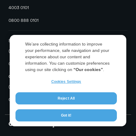
4003 0101
0800 888 0101
SAC
We’are collecting information to improve
your performance, safe navigation and your
(24h/ 7 dias na semana)
experience about our content and
information. You can customize preferences
0800 776 8000
using our site clicking on
“Our cookies”
.
Ouvidoria
Cookies Settings
(Segunda a Sexta, das 9h às 18h – exceto feriados)
Reject All
0800 776 9595
Got it!
Outras Informações