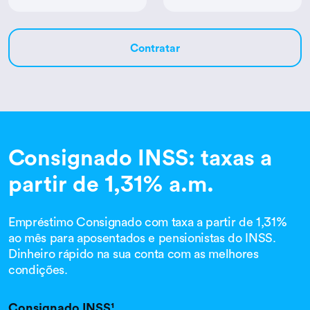
Contratar
Consignado INSS: taxas a
partir de 1,31% a.m.
Empréstimo Consignado com taxa a partir de 1,31%
ao mês para aposentados e pensionistas do INSS.
Dinheiro rápido na sua conta com as melhores
condições.
Consignado INSS¹