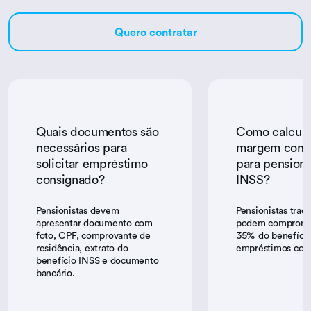
Quero contratar
Quais documentos são
Como calcula
necessários para
margem consi
solicitar empréstimo
para pensioni
consignado?
INSS?
Pensionistas devem
Pensionistas tradi
apresentar documento com
podem comprome
foto, CPF, comprovante de
35% do benefíci
residência, extrato do
empréstimos cons
benefício INSS e documento
bancário.