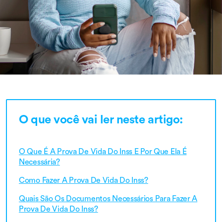
O que você vai ler neste artigo:
O Que É A Prova De Vida Do Inss E Por Que Ela É
Necessária?
Como Fazer A Prova De Vida Do Inss?
Quais São Os Documentos Necessários Para Fazer A
Prova De Vida Do Inss?