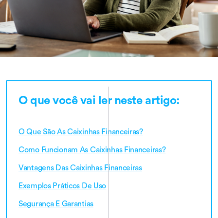
O que você vai ler neste artigo:
O Que São As Caixinhas Financeiras?
Como Funcionam As Caixinhas Financeiras?
Vantagens Das Caixinhas Financeiras
Exemplos Práticos De Uso
Segurança E Garantias