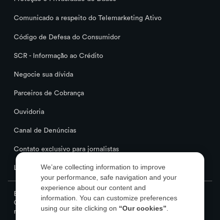
Comunicado a respeito do Telemarketing Ativo
Código de Defesa do Consumidor
SCR - Informação ao Crédito
Negocie sua dívida
Parceiros de Cobrança
Ouvidoria
Canal de Denúncias
Contato exclusivo para jornalistas
Leilões de Créditos Emergenciais
We’are collecting information to improve
your performance, safe navigation and your
experience about our content and
Banco PAN S.A. (“PAN”), instituição financeira, inscrita sob o
information. You can customize preferences
CNPJ nº 59.285.411/0001-13, com sede na Avenida Paulista,
using our site clicking on
“Our cookies”
.
nº 1.374, 16º andar, Bela Vista, São Paulo – SP.