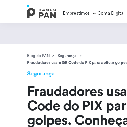
Empréstimos
Conta Digital
Empréstimos
Conta Digital
Cartão de Crédito
Educação Financeira
Veja todos os posts
Veja todos os posts
Empréstimo FGTS
Veja todos os posts
Blog do PAN
Segurança
Encontramos
resultados
Fraudadores usam QR Code do PIX para aplicar golpes
Empréstimo com Garantia
Segurança
Fraudadores us
Code do PIX par
golpes. Conheça