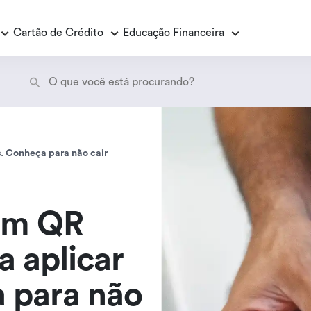
Cartão de Crédito
Educação Financeira
Empréstimo Consignado
E
E
. Conheça para não cair
Empréstimo Consignado Loas
P
am QR
a aplicar
 para não