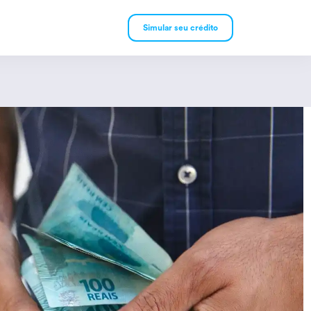
Simular seu crédito
mpréstimo Pessoal
mpréstimo Consignado
rivado