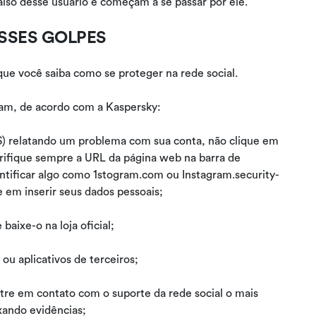
also desse usuário e começam a se passar por ele.
SSES GOLPES
que você saiba como se proteger na rede social.
ram, de acordo com a Kaspersky:
 relatando um problema com sua conta, não clique em
erifique sempre a URL da página web na barra de
ntificar algo como 1stogram.com ou Instagram.security-
 em inserir seus dados pessoais;
baixe-o na loja oficial;
ou aplicativos de terceiros;
ntre em contato com o suporte da rede social o mais
xando evidências;