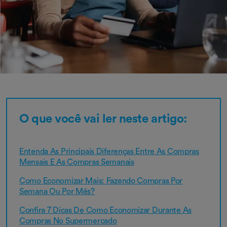
O que você vai ler neste artigo:
Entenda As Principais Diferenças Entre As Compras
Mensais E As Compras Semanais
Como Economizar Mais: Fazendo Compras Por
Semana Ou Por Mês?
Confira 7 Dicas De Como Economizar Durante As
Compras No Supermercado