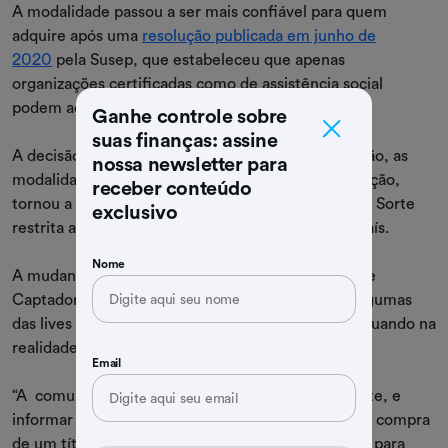
A modalidade passou a ser mais confiável para quem
adquire após uma
resolução publicada em junho de
2020
pela Susep, que estabeleceu que apenas
organizações certificadas como de assistência social
podem acessar a filantropia premiável.
Ganhe controle sobre
suas finanças: assine
A decisão, que se refere à operação de capitalização, as
nossa newsletter para
modalidades, elaboração, operação e comercialização,
receber conteúdo
tornou a comercialização de produtos como o Vale Sorte
exclusivo
restrita a cerca de 6.200 instituições em todo o país.
Nome
A mudança ocorreu após a Associação Brasileira de
Captadores de Recursos (ABCR) denunciar que algumas
das lives feitas nas redes sociais pediam doações quando na
realidade vendiam títulos de filantropia premiável.
Email
“A comunicação deve ser verdadeira e transparente, e
informar os espectadores de que o pedido é para a compra
de um título, no qual se concorre a prêmios, e não para