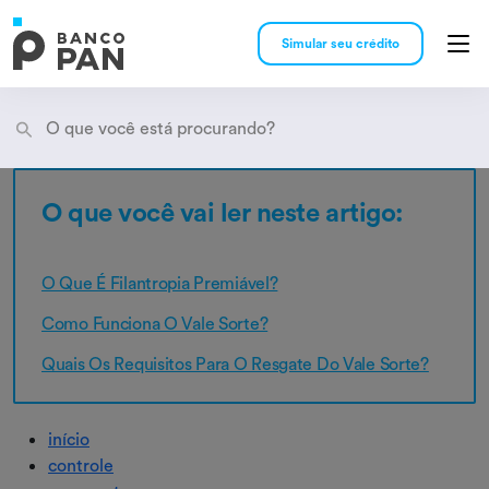
Simular seu crédito
O que você vai ler neste artigo:
Encontramos
resultados
O Que É Filantropia Premiável?
Como Funciona O Vale Sorte?
Quais Os Requisitos Para O Resgate Do Vale Sorte?
início
controle