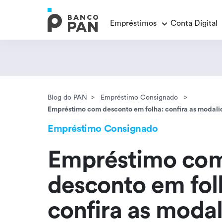
Empréstimos
Conta Digital
Empréstimos
Conta Digital
Cartão de Crédito
Educação Financeira
Veja todos os posts
Veja todos os posts
Empréstimo FGTS
Veja todos os posts
Blog do PAN
Empréstimo Consignado
Encontramos
resultados
Empréstimo com desconto em folha: confira as modal
Empréstimo com Garantia
Empréstimo Consignado
Empréstimo co
desconto em fol
confira as moda