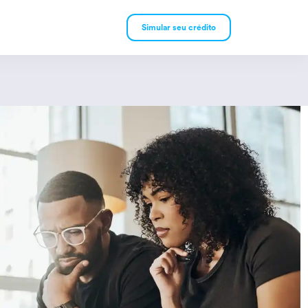
Simular seu crédito
mpréstimo Pessoal
mpréstimo Consignado
rivado