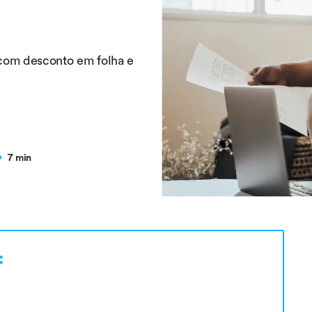
com desconto em folha e
7 min
●
: