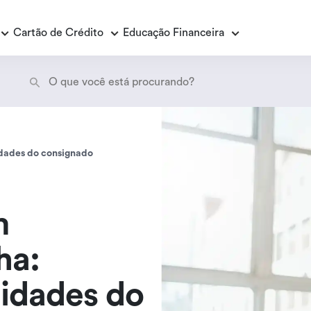
Cartão de Crédito
Educação Financeira
Empréstimo Consignado
E
E
idades do consignado
Empréstimo Consignado Loas
P
m
ha:
lidades do