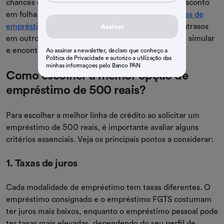
chances de aprovação, escolha uma opção com desconto
em folha ou garantia,
simule diferentes modalidades de
empréstimo
para encontrar a melhor taxa e evite atrasos
Assinar
em outros pagamentos. No Banco PAN, você pode simular
e encontrar a melhor opção para seu perfil!
Ao assinar a newsletter, declaro que conheço a
Política de Privacidade e autorizo a utilização das
minhas informaçoes pelo Banco PAN
Como escolher a melhor opção de
empréstimo de 500 reais?
Para escolher a melhor linha de crédito ao solicitar um
empréstimo de 500 reais, é importante avaliar alguns
critérios essenciais. Veja os principais pontos a considerar:
1. Taxas de juros
Cada modalidade de empréstimo tem taxas diferentes. O
empréstimo consignado e o empréstimo FGTS costumam
ter juros mais baixos, enquanto o empréstimo pessoal pode
ter taxas mais elevadas, dependendo do seu perfil de