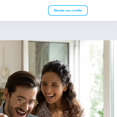
Simular seu crédito
mpréstimo Pessoal
mpréstimo Consignado
rivado