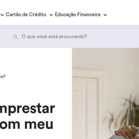
Cartão de Crédito
Educação Financeira
Empréstimo Consignado
E
E
Empréstimo Consignado Loas
P
io?
mprestar
com meu