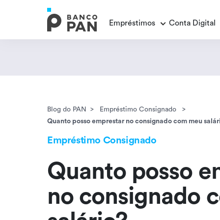
Empréstimos
Conta Digital
Empréstimos
Conta Digital
Cartão de Crédito
Educação Financeira
Veja todos os posts
Veja todos os posts
Empréstimo FGTS
Veja todos os posts
Encontramos
resultados
Empréstimo com Garantia
Blog do PAN
Empréstimo Consignado
Quanto posso emprestar no consignado com meu salár
Empréstimo Consignado
Quanto posso e
no consignado 