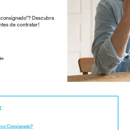
o consignado”? Descubra
ntes de contratar!
in
:
imo Consignado?