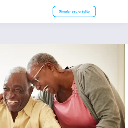
Simular seu crédito
mpréstimo Pessoal
mpréstimo Consignado
rivado