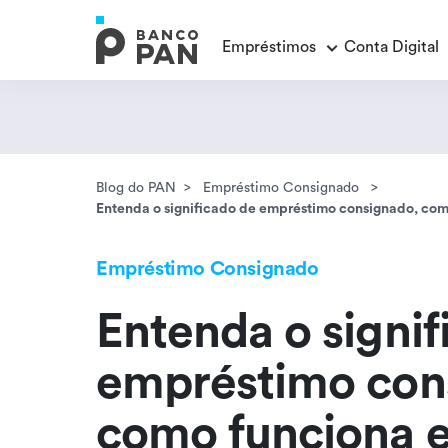
Empréstimos
Conta Digital
Empréstimos
Conta Digital
Cartão de Crédito
Educação Financeira
Veja todos os posts
Veja todos os posts
Empréstimo FGTS
Veja todos os posts
Blog do PAN
Empréstimo Consignado
Entenda o significado de empréstimo consignado, com
Encontramos
resultados
Empréstimo com Garantia
Empréstimo Consignado
Entenda o signif
empréstimo con
como funciona e