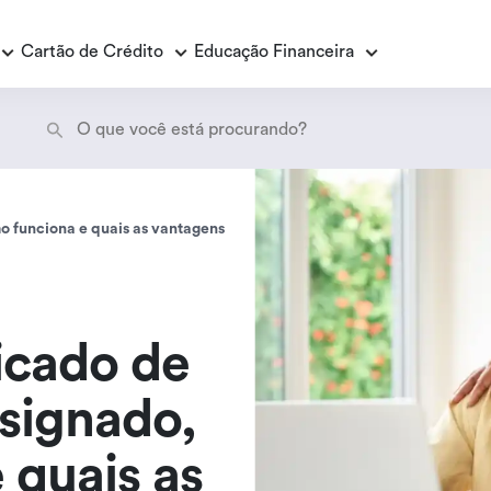
Cartão de Crédito
Educação Financeira
Empréstimo Consignado
E
o funciona e quais as vantagens
E
Empréstimo Consignado Loas
P
icado de
signado,
 quais as