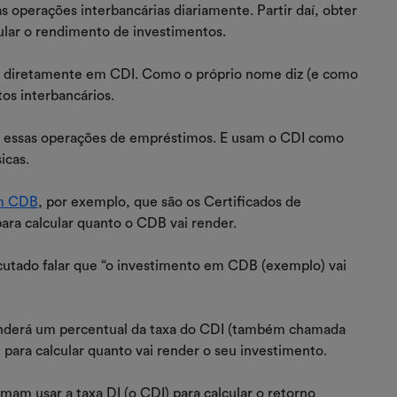
as operações interbancárias diariamente. Partir daí, obter
cular o rendimento de investimentos.
ir diretamente em CDI. Como o próprio nome diz (e como
tos interbancários.
zem essas operações de empréstimos. E usam o CDI como
sicas.
em CDB
, por exemplo, que são os Certificados de
ara calcular quanto o CDB vai render.
scutado falar que “o investimento em CDB (exemplo) vai
renderá um percentual da taxa do CDI (também chamada
 para calcular quanto vai render o seu investimento.
mam usar a taxa DI (o CDI) para calcular o retorno