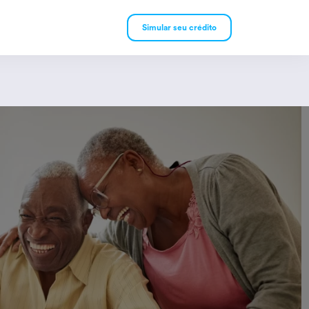
Simular seu crédito
mpréstimo Pessoal
mpréstimo Consignado
rivado