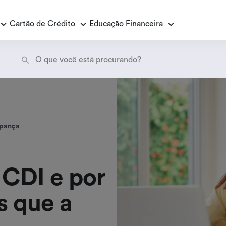
Cartão de Crédito
Educação Financeira
Empréstimo Consignado
E
E
Empréstimo Consignado Loas
P
oupança
 CDI e por
s que a