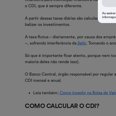
o CDI, que é sempre diferente.
Ao assinar
informaço
A partir dessas taxas diárias são calculadas as t
balizar os investimentos.
A taxa flutua – diariamente, por causa dos empr
–, sofrendo interferência da
Selic
. Tomando o an
Só que é importante ficar atento, porque nem to
maioria deles não rende isso).
O Banco Central, órgão responsável por regular as
CDI mensal e anual.
Leia também:
Como investir na Bolsa de Val
COMO CALCULAR O CDI?