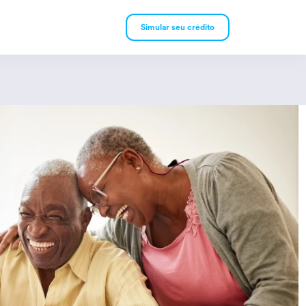
Simular seu crédito
mpréstimo Pessoal
mpréstimo Consignado
rivado