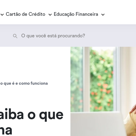
Cartão de Crédito
Educação Financeira
Empréstimo Consignado
E
E
Empréstimo Consignado Loas
P
 o que é e como funciona
aiba o que
na