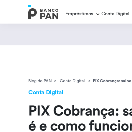
Empréstimos
Conta Digital
Empréstimos
Conta Digital
Cartão de Crédito
Educação Financeira
Veja todos os posts
Veja todos os posts
Empréstimo FGTS
Veja todos os posts
Encontramos
resultados
Empréstimo com Garantia
Blog do PAN
Conta Digital
PIX Cobrança: saiba
Conta Digital
PIX Cobrança: s
é e como funcio