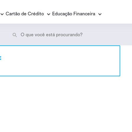
Cartão de Crédito
Educação Financeira
Empréstimo Consignado
E
:
E
Empréstimo Consignado Loas
P