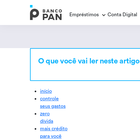
Empréstimos
Conta Digital
Empréstimos
Conta Digital
Cartão de Crédito
Educação Financeira
Veja todos os posts
Veja todos os posts
Empréstimo FGTS
Veja todos os posts
O que você vai ler neste artigo
Encontramos
resultados
Empréstimo com Garantia
início
controle
seus gastos
zero
dívida
mais crédito
para você