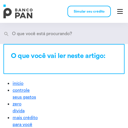
Simular seu crédito
O que você vai ler neste artigo:
Encontramos
resultados
início
controle
seus gastos
zero
dívida
mais crédito
para você