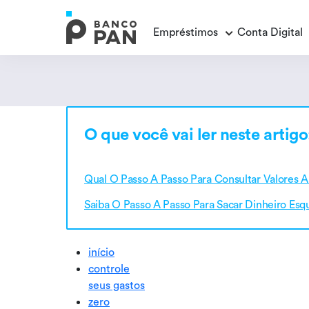
Empréstimos
Conta Digital
Empréstimos
Conta Digital
Cartão de Crédito
Educação Financeira
Veja todos os posts
Veja todos os posts
Empréstimo FGTS
Veja todos os posts
O que você vai ler neste artigo
Encontramos
resultados
Empréstimo com Garantia
Qual O Passo A Passo Para Consultar Valores 
Saiba O Passo A Passo Para Sacar Dinheiro Esq
início
controle
seus gastos
zero