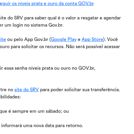
eguir os níveis prata e ouro da conta GOV.br
site do SRV para saber qual é o valor a resgatar e agendar
ter um login no sistema Gov.br.
site
ou pelo App Gov.br (
Google Play
e
App Store
). Você
ouro para solicitar os recursos. Não será possível acessar
r essa senha níveis prata ou ouro no GOV.br,
ntre no
site do SRV
para poder solicitar sua transferência.
bilidades:
, que é sempre em um sábado; ou
a informará uma nova data para retorno.