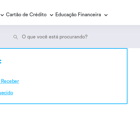
Cartão de Crédito
Educação Financeira
Empréstimo Consignado
E
:
E
Empréstimo Consignado Loas
P
A Receber
uecido