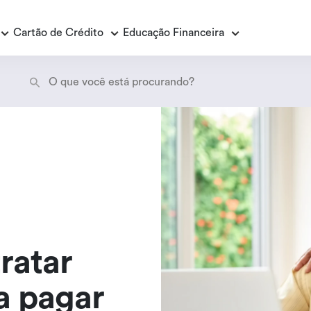
Cartão de Crédito
Educação Financeira
Empréstimo Consignado
E
E
Empréstimo Consignado Loas
P
?
ratar
a pagar