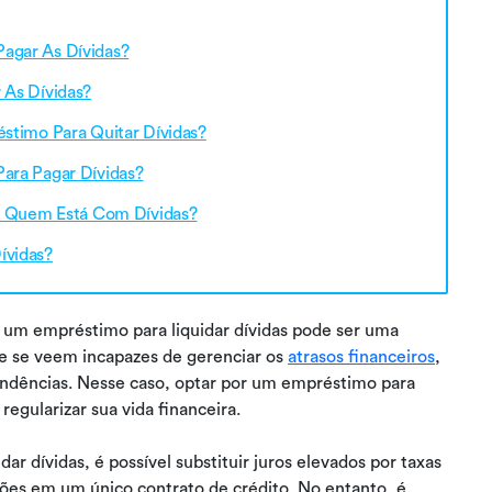
agar As Dívidas?
 As Dívidas?
stimo Para Quitar Dívidas?
ara Pagar Dívidas?
ra Quem Está Com Dívidas?
ívidas?
a um empréstimo para liquidar dívidas pode ser uma
ue se veem incapazes de gerenciar os
atrasos financeiros
,
endências. Nesse caso, optar por um empréstimo para
regularizar sua vida financeira.
ar dívidas, é possível substituir juros elevados por taxas
ações em um único contrato de crédito. No entanto, é