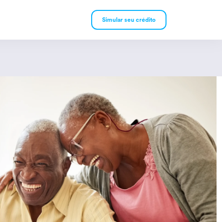
Simular seu crédito
mpréstimo Pessoal
mpréstimo Consignado
rivado