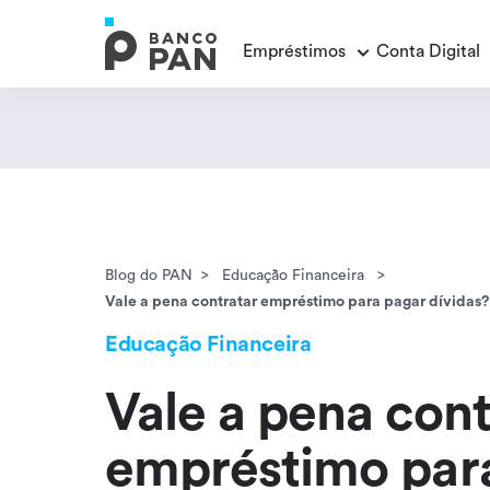
Empréstimos
Conta Digital
Empréstimos
Conta Digital
Cartão de Crédito
Educação Financeira
Veja todos os posts
Veja todos os posts
Empréstimo FGTS
Veja todos os posts
Encontramos
resultados
Empréstimo com Garantia
Blog do PAN
Educação Financeira
Vale a pena contratar empréstimo para pagar dívidas
Educação Financeira
Vale a pena cont
empréstimo par