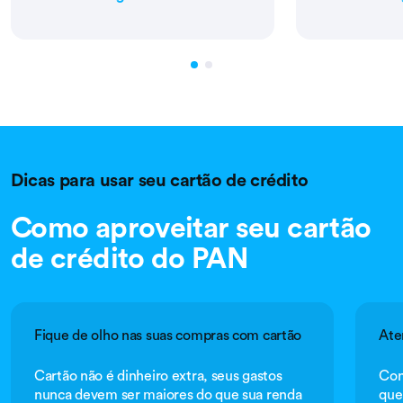
Dicas para usar seu cartão de crédito
Como aproveitar seu cartão
de crédito do PAN
Fique de olho nas suas compras com cartão
Ate
Cartão não é dinheiro extra, seus gastos
Con
nunca devem ser maiores do que sua renda
que