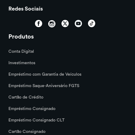
Redes Sociais
Como sei o limite total do meu cartão?
Produtos
Posso ajustar meu limite de compras?
Conta Digital
Como aumentar as chances de obter
Investimentos
maior limite no meu cartão?
Empréstimo com Garantia de Veículos
Empréstimo Saque-Aniversário FGTS
Posso definir um limite para o cartão
adicional diferente do meu?
Cartão de Crédito
Empréstimo Consignado
O que é limite pré-aprovado?
Empréstimo Consignado CLT
Cartão Consignado