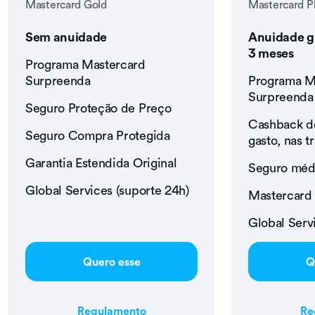
Mastercard Gold
Mastercard P
Sem anuidade
Anuidade gr
3 meses
Programa Mastercard
Surpreenda
Programa M
Surpreenda
Seguro Proteção de Preço
Cashback de
Seguro Compra Protegida
gasto, nas t
Garantia Estendida Original
Seguro méd
Global Services (suporte 24h)
Mastercard
Global Serv
Quero esse
Q
Regulamento
Re