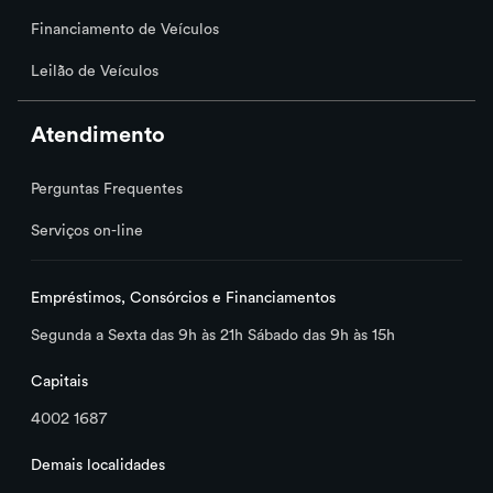
Por que é cobrada anuidade do meu
Financiamento de Veículos
cartão de crédito?
Leilão de Veículos
Tenho dívidas no Cartão PAN. Como faço
Atendimento
para renegociá-la?
Perguntas Frequentes
Recebi notificação de compra feita no
Serviços on-line
meu cartão que não reconheço, o que
devo fazer?
Empréstimos, Consórcios e Financiamentos
Segunda a Sexta das 9h às 21h Sábado das 9h às 15h
O que fazer em caso de perda ou roubo
do meu Cartão de Crédito PAN?
Capitais
4002 1687
Posso bloquear temporariamente o meu
cartão de crédito?
Demais localidades