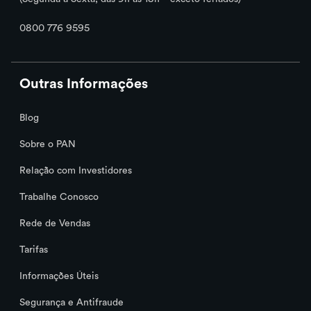
fatura?
0800 776 9595
Gostaria de alterar o tipo do meu cartão
de crédito, como faço?
Outras Informações
Posso cancelar ou antecipar o
Blog
parcelamento automático?
Sobre o PAN
Relação com Investidores
Caso tenha utilizado o crédito rotativo
no mês anterior, quais são as minhas
Trabalhe Conosco
opções de pagamento?
Rede de Vendas
Tarifas
O valor do parcelamento automático
consome o limite do meu cartão?
Informações Úteis
Segurança e Antifraude