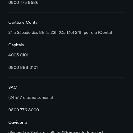
0800 775 8686
Meu cartão de crédito tinha pagamentos
mensais automáticos e foi substituído.
Cartão e Conta
Como proceder?
2ª a Sábado das 8h às 22h (Cartão) 24h por dia (Conta)
Capitais
Bloqueei minha senha por excesso de
tentativas, como posso desbloquear?
4003 0101
0800 888 0101
Não recebi ou esqueci a senha do meu
cartão, como faço para recuperá-la?
SAC
(24h/ 7 dias na semana)
Como faço para parcelar a minha fatura
pelo aplicativo?
0800 776 8000
Ouvidoria
O que é parcelamento automático de
(Segunda a Sexta, das 9h às 18h – exceto feriados)