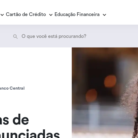
Cartão de Crédito
Educação Financeira
Empréstimo Consignado
E
E
Empréstimo Consignado Loas
P
Banco Central
s de
nunciadas