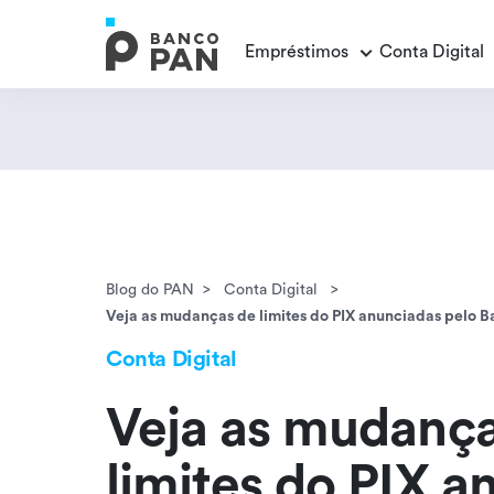
Empréstimos
Conta Digital
Empréstimos
Conta Digital
Cartão de Crédito
Educação Financeira
Veja todos os posts
Veja todos os posts
Empréstimo FGTS
Veja todos os posts
Encontramos
resultados
Empréstimo com Garantia
Blog do PAN
Conta Digital
Veja as mudanças de limites do PIX anunciadas pelo 
Conta Digital
Veja as mudança
limites do PIX a