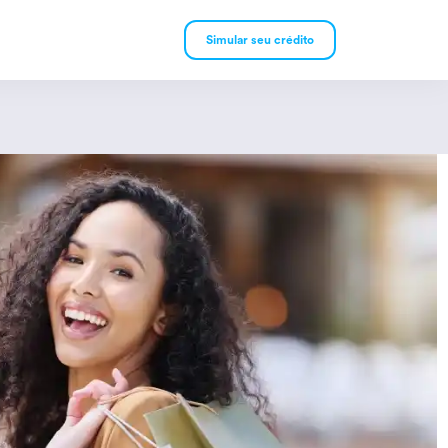
Simular seu crédito
mpréstimo Pessoal
mpréstimo Consignado
rivado