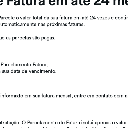
 Fatura em até 24 m
Cartão
Pix
Consignado
Conheça
Empréstimo
cele o valor total da sua fatura em até 24 vezes e contin
Conheça
a Conta
Saque-
nossos
 automaticamente nas próximas faturas.
Digital
Aniversário
Cartões
PAN
FGTS
Empréstimo
ue as parcelas são pagas.
Pessoal
Empréstimo
Consignado
SIAPE
Conheça
 Parcelamento Fatura;
todos os
Empréstimos
a sua data de vencimento.
 informado em sua fatura mensal, entre em contato com 
ontratação. O Parcelamento de Fatura inclui apenas o valo