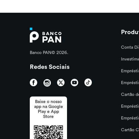
Produ
Conta Di
Banco PAN© 2026.
Investim
Redes Sociais
Emprésti
Emprésti
Cartão d
Baixe o nosso
Emprést
app na Google
Play e App
Store
Emprést
Cartão C