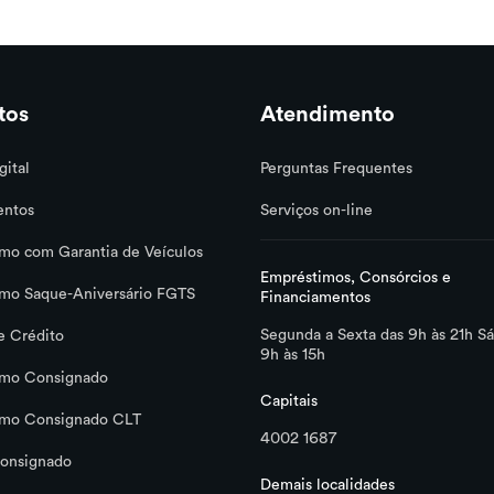
tos
Atendimento
gital
Perguntas Frequentes
entos
Serviços on-line
mo com Garantia de Veículos
Empréstimos, Consórcios e
mo Saque-Aniversário FGTS
Financiamentos
Segunda a Sexta das 9h às 21h S
e Crédito
9h às 15h
imo Consignado
Capitais
imo Consignado CLT
4002 1687
onsignado
Demais localidades