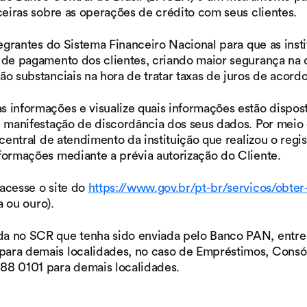
ceiras sobre as operações de crédito com seus clientes.
Cartão
Pix
Consignado
Conheça
Empréstimo
Conheça
egrantes do Sistema Financeiro Nacional para que as inst
a Conta
Saque-
nossos
 de pagamento dos clientes, criando maior segurança na 
Digital
Aniversário
Cartões
o substanciais na hora de tratar taxas de juros de acord
PAN
FGTS
Empréstimo
Pessoal
informações e visualize quais informações estão disposta
Empréstimo
Consignado
e manifestação de discordância dos seus dados. Por mei
SIAPE
central de atendimento da instituição que realizou o regi
Conheça
formações mediante a prévia autorização do Cliente.
todos os
Empréstimos
acesse o site do
https://www.gov.br/pt-br/servicos/obter
a ou ouro).
da no SCR que tenha sido enviada pelo Banco PAN, entre
ara demais localidades, no caso de Empréstimos, Consór
88 0101 para demais localidades.