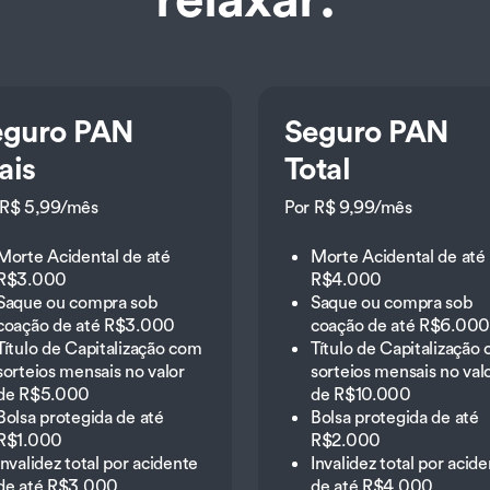
eguro PAN
Seguro PAN
ais
Total
 R$ 5,99/mês
Por R$ 9,99/mês
Morte Acidental de até
Morte Acidental de até
R$3.000
R$4.000
Saque ou compra sob
Saque ou compra sob
coação de até R$3.000
coação de até R$6.000
Título de Capitalização com
Título de Capitalização
sorteios mensais no valor
sorteios mensais no val
de R$5.000
de R$10.000
Bolsa protegida de até
Bolsa protegida de até
R$1.000
R$2.000
Invalidez total por acidente
Invalidez total por acid
de até R$3.000
de até R$4.000