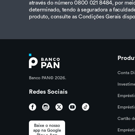
através do número 0800 021 8484, por meio
determinado, tendo à seguradora a faculdade
produto, consulte as Condições Gerais disp
Produ
Conta Di
Banco PAN© 2026.
Investim
Redes Sociais
Emprésti
Emprésti
Cartão d
Baixe o nosso
Emprést
app na Google
Play e App