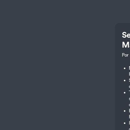
S
M
Por