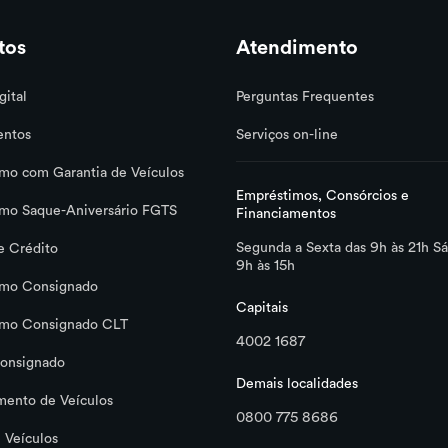
tos
Atendimento
gital
Perguntas Frequentes
entos
Serviços on-line
mo com Garantia de Veículos
Empréstimos, Consórcios e
mo Saque-Aniversário FGTS
Financiamentos
Segunda a Sexta das 9h às 21h S
e Crédito
9h às 15h
imo Consignado
Capitais
imo Consignado CLT
4002 1687
onsignado
Demais localidades
mento de Veículos
0800 775 8686
 Veículos