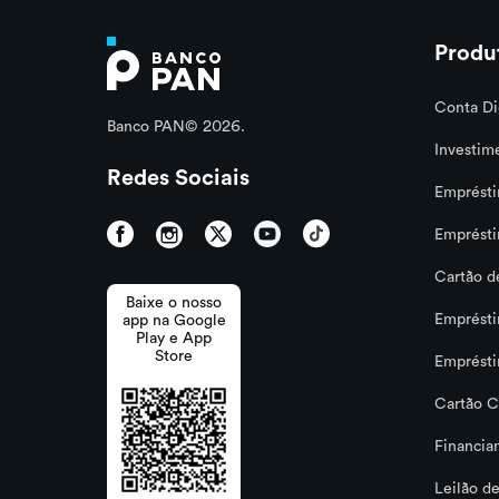
Produ
Conta Di
Banco PAN© 2026.
Investim
Redes Sociais
Emprésti
Emprésti
Cartão d
Baixe o nosso
Emprést
app na Google
Play e App
Store
Emprést
Cartão C
Financia
Leilão de